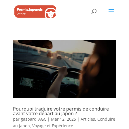
Pourquoi traduire votre permis de conduire
avant votre départ au Japon ?
par
gaspard_AGC
|
Mar 12, 2025
|
Articles
,
Conduire
au Japon
,
Voyage et Expérience