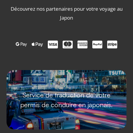
Découvrez
nos partenaires
pour votre voyage au
Japon







Service de traduction de votre
permis de conduire en japonais.