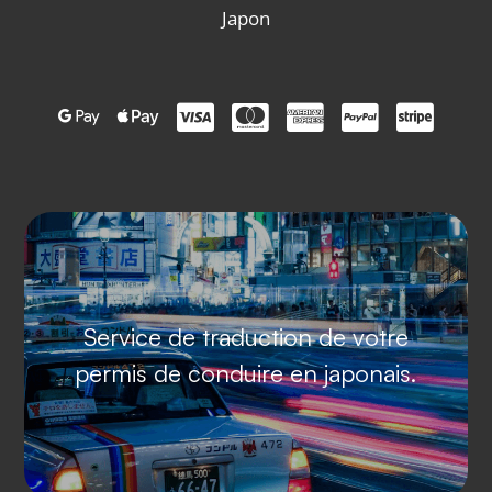
Japon







Service de traduction de votre
permis de conduire en japonais.