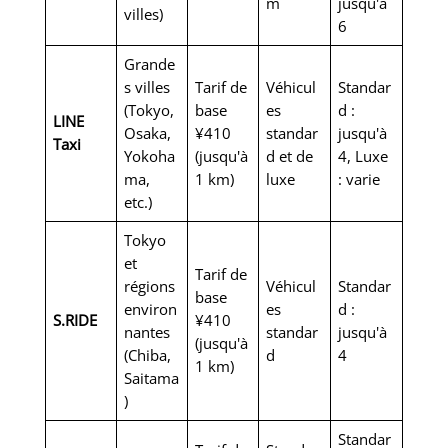
m
jusqu'à
villes)
6
Grande
s villes
Tarif de
Véhicul
Standar
(Tokyo,
base
es
d :
LINE
Osaka,
¥410
standar
jusqu'à
Taxi
Yokoha
(jusqu'à
d et de
4, Luxe
ma,
1 km)
luxe
: varie
etc.)
Tokyo
et
Tarif de
régions
Véhicul
Standar
base
environ
es
d :
S.RIDE
¥410
nantes
standar
jusqu'à
(jusqu'à
(Chiba,
d
4
1 km)
Saitama
)
Standar