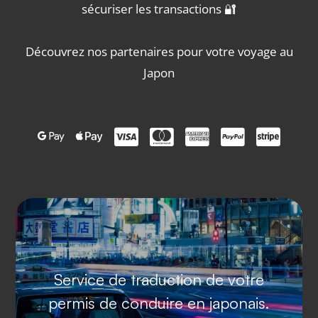
sécuriser les transactions 🔐
Découvrez
nos partenaires
pour votre voyage au
Japon







Service de traduction de votre
permis de conduire en japonais.