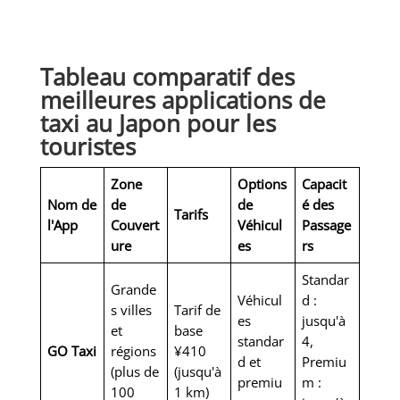
Tableau comparatif des
meilleures applications de
taxi au Japon pour les
touristes
Zone
Options
Capacit
Nom de
de
de
é des
Tarifs
l'App
Couvert
Véhicul
Passage
ure
es
rs
Standar
Grande
Véhicul
d :
s villes
Tarif de
es
jusqu'à
et
base
standar
4,
GO Taxi
régions
¥410
d et
Premiu
(plus de
(jusqu'à
premiu
m :
100
1 km)