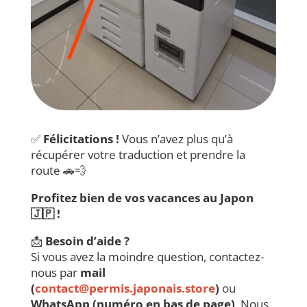
✅
Félicitations !
Vous n’avez plus qu’à
récupérer votre traduction et prendre la
route 🚗💨
Profitez bien de vos vacances au Japon
🇯🇵 !
📩
Besoin d’aide ?
Si vous avez la moindre question, contactez-
nous par
mail
(
contact@permis.japonais.store
)
ou
WhatsApp (numéro en bas de page)
. Nous